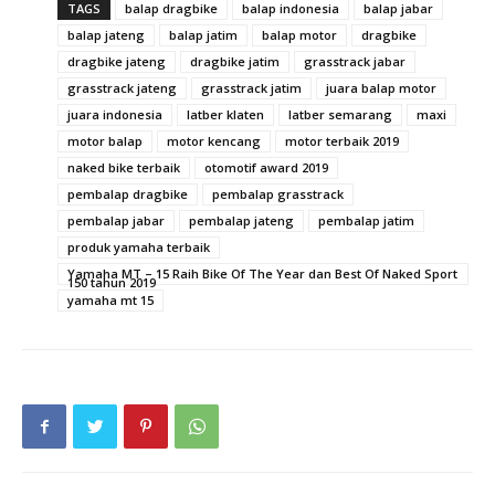
TAGS
balap dragbike
balap indonesia
balap jabar
balap jateng
balap jatim
balap motor
dragbike
dragbike jateng
dragbike jatim
grasstrack jabar
grasstrack jateng
grasstrack jatim
juara balap motor
juara indonesia
latber klaten
latber semarang
maxi
motor balap
motor kencang
motor terbaik 2019
naked bike terbaik
otomotif award 2019
pembalap dragbike
pembalap grasstrack
pembalap jabar
pembalap jateng
pembalap jatim
produk yamaha terbaik
Yamaha MT – 15 Raih Bike Of The Year dan Best Of Naked Sport
150 tahun 2019
yamaha mt 15