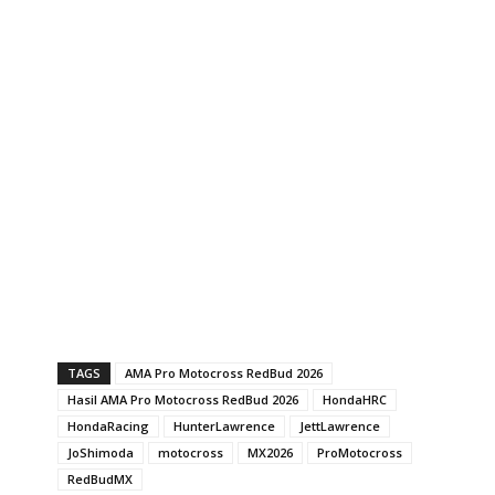
TAGS
AMA Pro Motocross RedBud 2026
Hasil AMA Pro Motocross RedBud 2026
HondaHRC
HondaRacing
HunterLawrence
JettLawrence
JoShimoda
motocross
MX2026
ProMotocross
RedBudMX