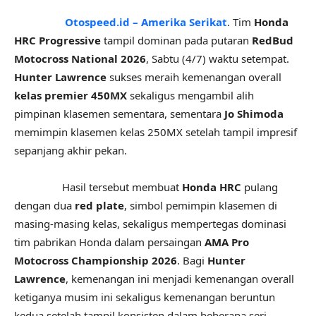
Otospeed.id – Amerika Serikat
. Tim
Honda
HRC Progressive
tampil dominan pada putaran
RedBud
Motocross National 2026
, Sabtu (4/7) waktu setempat.
Hunter Lawrence
sukses meraih kemenangan overall
kelas premier 450MX
sekaligus mengambil alih
pimpinan klasemen sementara, sementara
Jo Shimoda
memimpin klasemen kelas 250MX setelah tampil impresif
sepanjang akhir pekan.
Hasil tersebut membuat
Honda HRC
pulang
dengan dua
red plate
, simbol pemimpin klasemen di
masing-masing kelas, sekaligus mempertegas dominasi
tim pabrikan Honda dalam persaingan
AMA Pro
Motocross Championship 2026
. Bagi
Hunter
Lawrence
, kemenangan ini menjadi kemenangan overall
ketiganya musim ini sekaligus kemenangan beruntun
kedua setelah tampil konsisten dalam beberapa seri