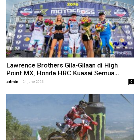
Lawrence Brothers Gila-Gilaan di High
Point MX, Honda HRC Kuasai Semua...
admin
-
24 June 2026
0