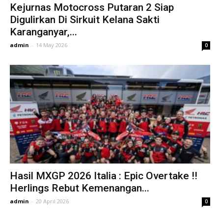
Kejurnas Motocross Putaran 2 Siap
Digulirkan Di Sirkuit Kelana Sakti
Karanganyar,...
admin
-
14 May 2026
0
Hasil MXGP 2026 Italia : Epic Overtake !!
Herlings Rebut Kemenangan...
admin
-
20 April 2026
0